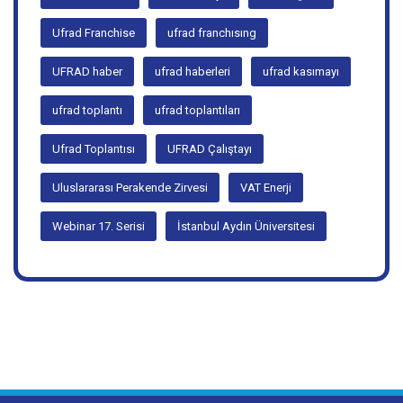
ufrad 17. genel kurul
ufrad 19.bayim olurmusun
ufrad akademi
ufrad antalya
ufrad eğitim
Ufrad Franchise
ufrad franchısıng
UFRAD haber
ufrad haberleri
ufrad kasımayı
ufrad toplantı
ufrad toplantıları
Ufrad Toplantısı
UFRAD Çalıştayı
Uluslararası Perakende Zirvesi
VAT Enerji
Webinar 17. Serisi
İstanbul Aydın Üniversitesi