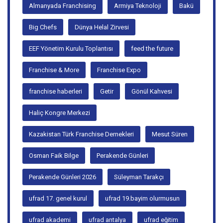
Akreditasyon
Ali İhsan TUĞ
Almanyada Franchising
Armiya Teknoloji
Bakü
Big Chefs
Dünya Helal Zirvesi
EEF Yönetim Kurulu Toplantısı
feed the future
Franchise & More
Franchise Expo
franchise haberleri
Getir
Gönül Kahvesi
Haliç Kongre Merkezi
Kazakistan Türk Franchise Dernekleri
Mesut Süren
Osman Faik Bilge
Perakende Günleri
Perakende Günleri 2026
Süleyman Tarakçı