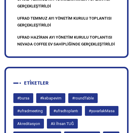
ÜYELERİYLE PAYLAŞILDI
UFRAD TEMMUZ AYI YUVARLAK MASA TOPLANTISI
GERÇEKLEŞTİRİLDİ
UFRAD TEMMUZ AYI YÖNETİM KURULU TOPLANTISI
GERÇEKLEŞTİRİLDİ
UFRAD HAZİRAN AYI YÖNETİM KURULU TOPLANTISI
NEVADA COFFEE EV SAHİPLİĞİNDE GERÇEKLEŞTİRİLDİ
ETIKETLER
#bursa
#kebapevim
#roundTable
#ufradmeeting
#ufradtoplantı
#yuvarlakMasa