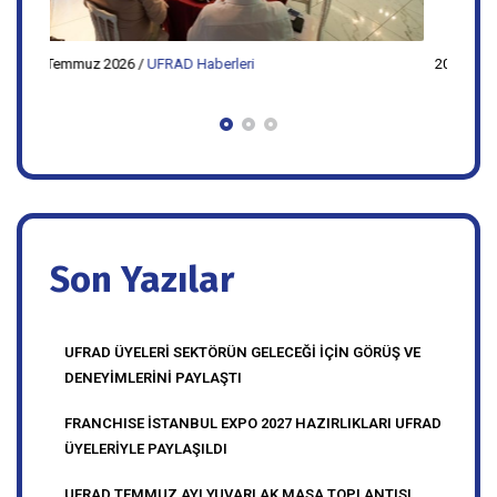
20 Temmuz 2026
/
UFRAD Haberleri
20 Te
FRANCHISE İSTANBUL EXPO 2027
UFR
HAZIRLIKLARI UFRAD ÜYELERİYLE PAYLAŞI
TOP
Son Yazılar
UFRAD ÜYELERİ SEKTÖRÜN GELECEĞİ İÇİN GÖRÜŞ VE
DENEYİMLERİNİ PAYLAŞTI
FRANCHISE İSTANBUL EXPO 2027 HAZIRLIKLARI UFRAD