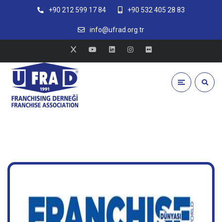
+90 212 599 17 84
+90 532 405 28 83
info@ufrad.org.tr