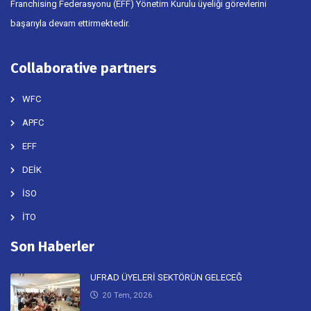
doğrultusunda, Dünya Franchising Konseyi (WFC) aktif üyeliği ve Avrupa
Franchising Federasyonu (EFF) Yönetim Kurulu üyeliği görevlerini
başarıyla devam ettirmektedir.
Collaborative partners
WFC
APFC
EFF
DEİK
İSO
İTO
Son Haberler
UFRAD ÜYELERİ SEKTÖRÜN GELECEĞ