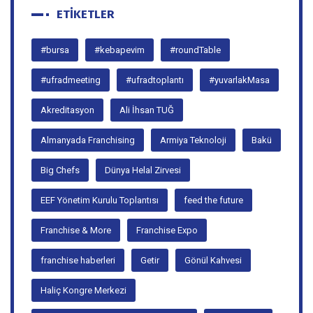
ETIKETLER
#bursa
#kebapevim
#roundTable
#ufradmeeting
#ufradtoplantı
#yuvarlakMasa
Akreditasyon
Ali İhsan TUĞ
Almanyada Franchising
Armiya Teknoloji
Bakü
Big Chefs
Dünya Helal Zirvesi
EEF Yönetim Kurulu Toplantısı
feed the future
Franchise & More
Franchise Expo
franchise haberleri
Getir
Gönül Kahvesi