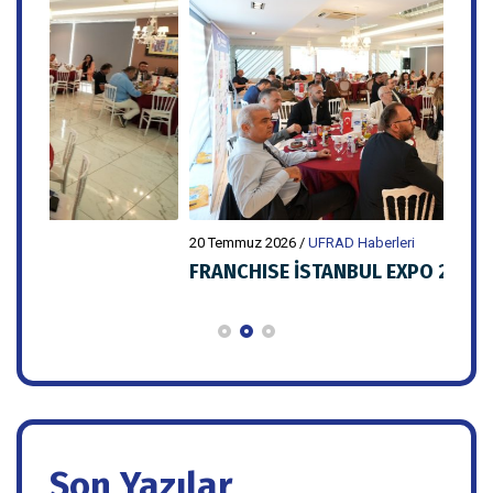
20 Temmuz 2026
/
UFRAD Haberleri
20 Te
FRANCHISE İSTANBUL EXPO 2027
UFR
HAZIRLIKLARI UFRAD ÜYELERİYLE PAYLAŞI
TOP