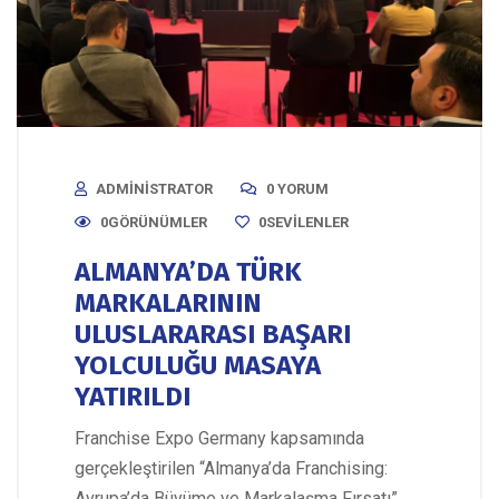
ADMINISTRATOR
0 YORUM
0GÖRÜNÜMLER
0
SEVILENLER
ALMANYA’DA TÜRK
MARKALARININ
ULUSLARARASI BAŞARI
YOLCULUĞU MASAYA
YATIRILDI
Franchise Expo Germany kapsamında
gerçekleştirilen “Almanya’da Franchising:
Avrupa’da Büyüme ve Markalaşma Fırsatı”