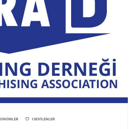
RÜNÜMLER
1
SEVILENLER