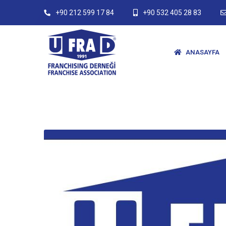
+90 212 599 17 84
+90 532 405 28 83
ANASAYFA