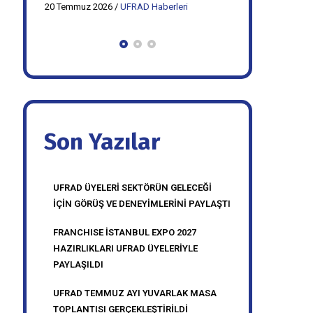
20 Temmuz 2026
/
UFRAD Haberleri
20 Temmuz 2026
FRANCHISE İSTANBUL EXPO 2027
UFRAD TEMM
HAZIRLIKLARI UFRAD
MASA TOPLA
ÜYELERİYLE PAYLAŞI
GERÇEKLEŞTİ
Son Yazılar
UFRAD ÜYELERİ SEKTÖRÜN GELECEĞİ
İÇİN GÖRÜŞ VE DENEYİMLERİNİ PAYLAŞTI
FRANCHISE İSTANBUL EXPO 2027
HAZIRLIKLARI UFRAD ÜYELERİYLE