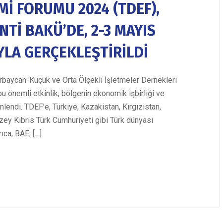
İ FORUMU 2024 (TDEF),
Tİ BAKÜ’DE, 2-3 MAYIS
YLA GERÇEKLEŞTİRİLDİ
baycan-Küçük ve Orta Ölçekli İşletmeler Dernekleri
u önemli etkinlik, bölgenin ekonomik işbirliği ve
endi. TDEF’e, Türkiye, Kazakistan, Kırgızistan,
ey Kıbrıs Türk Cumhuriyeti gibi Türk dünyası
ıca, BAE, […]