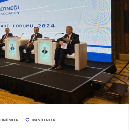
RÜNÜMLER
0
SEVILENLER