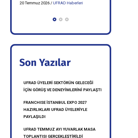
20 Temmuz 2026
/
UFRAD Haberleri
20 Temmuz 2026
FRANCHISE İSTANBUL EXPO 2027
UFRAD TEMM
HAZIRLIKLARI UFRAD
MASA TOPLA
ÜYELERİYLE PAYLAŞI
GERÇEKLEŞTİ
Son Yazılar
UFRAD ÜYELERİ SEKTÖRÜN GELECEĞİ
İÇİN GÖRÜŞ VE DENEYİMLERİNİ PAYLAŞTI
FRANCHISE İSTANBUL EXPO 2027
HAZIRLIKLARI UFRAD ÜYELERİYLE