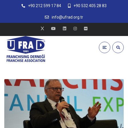
+90 212 599 17 84
+90 532 405 28 83
info@ufrad.org.tr