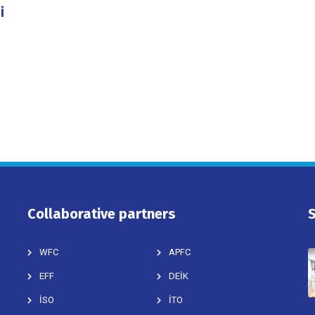
İ
Collaborative partners
WFC
APFC
EFF
DEİK
İSO
İTO