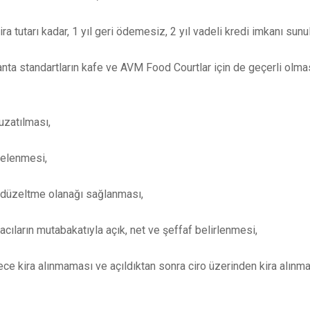
ira tutarı kadar, 1 yıl geri ödemesiz, 2 yıl vadeli kredi imkanı sunu
anta standartların kafe ve AVM Food Courtlar için de geçerli olma
uzatılması,
telenmesi,
n düzeltme olanağı sağlanması,
acıların mutabakatıyla açık, net ve şeffaf belirlenmesi,
ece kira alınmaması ve açıldıktan sonra ciro üzerinden kira alınm