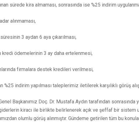
lınan sürede kira almaması, sonrasında ise %25 indirim uygulanma
adar alınmaması,
süresinin 3 aydan 6 aya çıkarılması,
n kredi ödemelerinin 3 ay daha ertelenmesi,
arında firmalara destek kredileri verilmesi,
n %25 indirim yapılması taleplerimiz iletilerek karşılıklı görüş al
nel Başkanımız Doç. Dr. Mustafa Aydın tarafından sonrasında yapı
giderlerin kiracı ile birlikte belirlenerek açık ve şeffaf bir siste
ımızdan olumlu görüş alınmıştır. Gündeme getirilen tüm bu konul