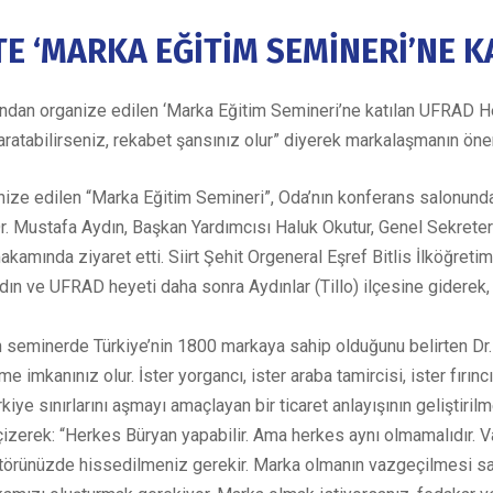
TE ‘MARKA EĞİTİM SEMİNERİ’NE K
rafından organize edilen ‘Marka Eğitim Semineri’ne katılan UFRAD 
ratabilirseniz, rekabet şansınız olur” diyerek markalaşmanın ön
ganize edilen “Marka Eğitim Semineri”, Oda’nın konferans salonund
Dr. Mustafa Aydın, Başkan Yardımcısı Haluk Okutur, Genel Sekret
akamında ziyaret etti. Siirt Şehit Orgeneral Eşref Bitlis İlköğret
dın ve UFRAD heyeti daha sonra Aydınlar (Tillo) ilçesine giderek, 
 seminerde Türkiye’nin 1800 markaya sahip olduğunu belirten Dr. 
e imkanınız olur. İster yorgancı, ister araba tamircisi, ister fırıncı
ye sınırlarını aşmayı amaçlayan bir ticaret anlayışının geliştiril
 çizerek: “Herkes Büryan yapabilir. Ama herkes aynı olmamalıdır. 
törünüzde hissedilmeniz gerekir. Marka olmanın vazgeçilmesi sa