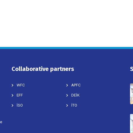
Collaborative partners
WFC
APFC
EFF
DEİK
İSO
İTO
ve