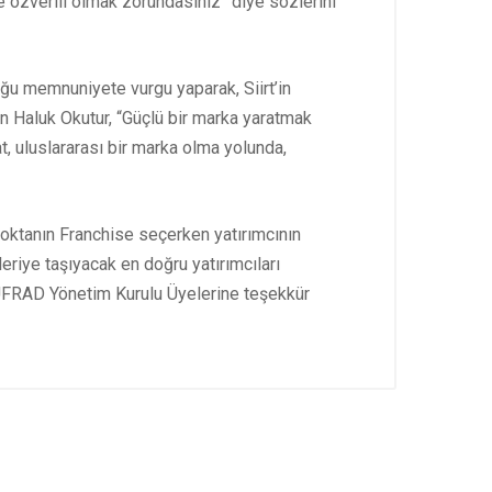
e özverili olmak zorundasınız” diye sözlerini
uğu memnuniyete vurgu yaparak, Siirt’in
şan Haluk Okutur, “Güçlü bir marka yaratmak
, uluslararası bir marka olma yolunda,
ktanın Franchise seçerken yatırımcının
riye taşıyacak en doğru yatırımcıları
m UFRAD Yönetim Kurulu Üyelerine teşekkür