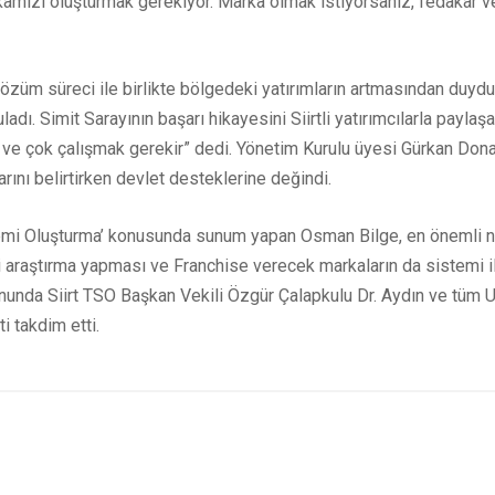
rkamızı oluşturmak gerekiyor. Marka olmak istiyorsanız, fedakar v
özüm süreci ile birlikte bölgedeki yatırımların artmasından duyd
adı. Simit Sarayının başarı hikayesini Siirtli yatırımcılarla payla
ve çok çalışmak gerekir” dedi. Yönetim Kurulu üyesi Gürkan Donat
ını belirtirken devlet desteklerine değindi.
emi Oluşturma’ konusunda sunum yapan Osman Bilge, en önemli no
 araştırma yapması ve Franchise verecek markaların da sistemi ile
sonunda Siirt TSO Başkan Vekili Özgür Çalapkulu Dr. Aydın ve tü
 takdim etti.