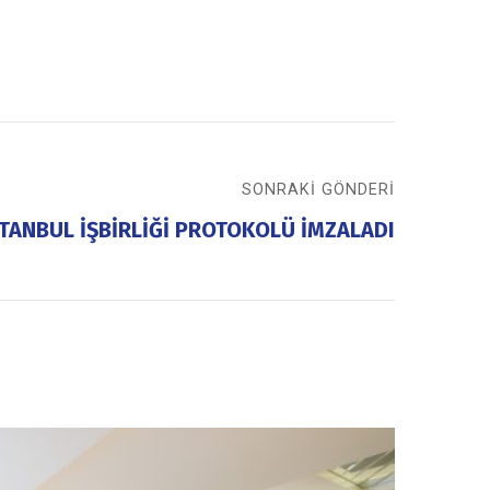
SONRAKI GÖNDERI
STANBUL İŞBİRLİĞİ PROTOKOLÜ İMZALADI