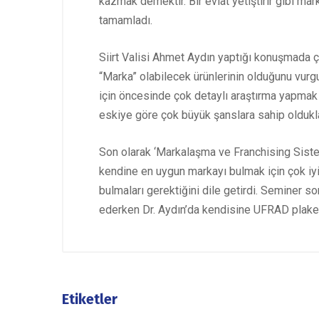
kazmak demektir. Bir evlat yetiştirir gibi ma
tamamladı.
Siirt Valisi Ahmet Aydın yaptığı konuşmada ç
“Marka” olabilecek ürünlerinin olduğunu vurgul
için öncesinde çok detaylı araştırma yapmak 
eskiye göre çok büyük şanslara sahip olduklar
Son olarak ‘Markalaşma ve Franchising Sist
kendine en uygun markayı bulmak için çok iyi
bulmaları gerektiğini dile getirdi. Seminer 
ederken Dr. Aydın’da kendisine UFRAD plaketi
Etiketler