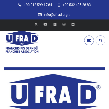
+90 212 599 17 84
+90 532 405 28 83
info@ufrad.org.tr