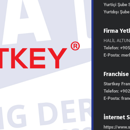
Yurtiçi Şube S
Yurtdışı Şube 
Firma Yetk
HALİL ALTU
Telefon:
+90
E-Posta:
merk
Franchise 
Startkey Fra
Telefon:
+90
E-Posta:
fran
İnternet S
https://www.s