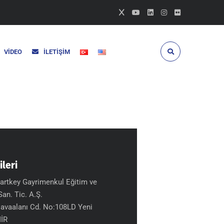
VIDEO
İLETIŞIM
ileri
artkey Gayrimenkul Eğitim ve
an. Tic. A.Ş.
avaalanı Cd. No:108LD Yeni
MİR