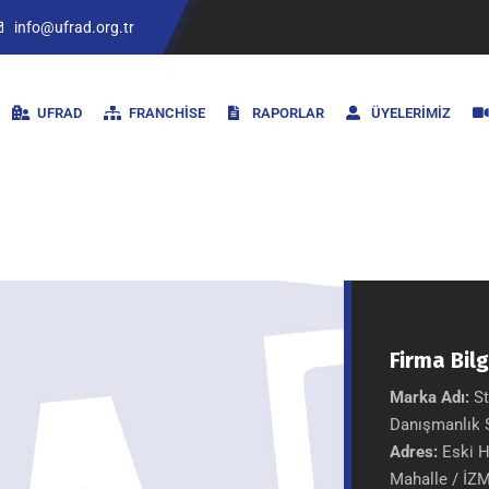
info@ufrad.org.tr
UFRAD
FRANCHISE
RAPORLAR
ÜYELERIMIZ
Firma Bilg
Marka Adı:
St
Danışmanlık S
Adres:
Eski H
Mahalle / İZ