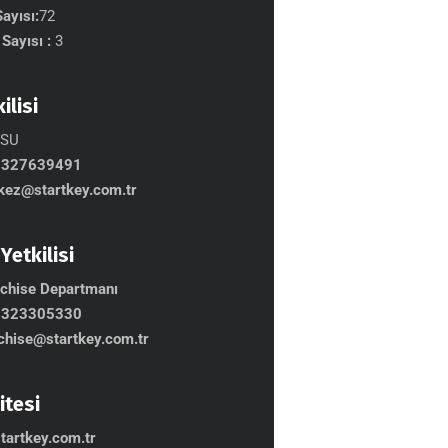
ayısı:
72
Sayısı :
3
ilisi
NSU
5327639491
ez@startkey.com.tr
Yetkilisi
nchise Departmanı
2323305330
chise@startkey.com.tr
itesi
tartkey.com.tr