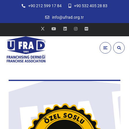
+90 212 599 17 84
+90 532 405 28 83
info@ufrad.org.tr