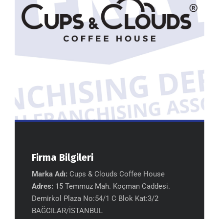
Firma Bilgileri
Marka Adı:
Cups & Clouds Coffee House
Adres:
15 Temmuz Mah. Koçman Caddesi.
Demirkol Plaza No:54/1 C Blok Kat:3/2
BAĞCILAR/İSTANBUL