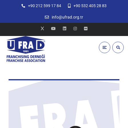
+90 212 599 17 84
+90 532 405 28 83
info@ufrad.org.tr