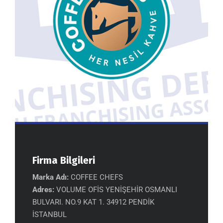
Firma Bilgileri
Marka Adı:
COFFEE CHEFS
Adres:
VOLUME OFİS YENİŞEHİR OSMANLI
BULVARI. NO.9 KAT 1. 34912 PENDİK
İSTANBUL