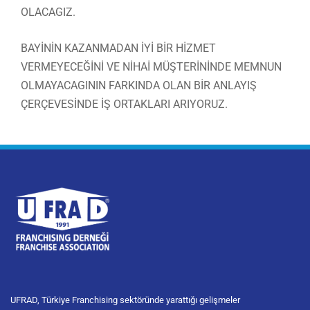
OLACAGIZ.
BAYİNİN KAZANMADAN İYİ BİR HİZMET
VERMEYECEĞİNİ VE NİHAİ MÜŞTERİNİNDE MEMNUN
OLMAYACAGININ FARKINDA OLAN BİR ANLAYIŞ
ÇERÇEVESİNDE İŞ ORTAKLARI ARIYORUZ.
UFRAD, Türkiye Franchising sektöründe yarattığı gelişmeler