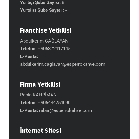
Yurtiçi Şube Sayısı:
8
Yurtdışı Şube Sayısı :
-
Franchise Yetkilisi
Abdulkerim ÇAĞLAYAN
Telefon:
+905372417145
E-Posta:
abdulkerim.caglayan@esperrokahve.com
Firma Yetkilisi
Rabia KAHRİMAN
Telefon:
+905444254090
E-Posta:
rabia@esperrokahve.com
İnternet Sitesi