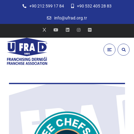
+90 212 599 17 84
+90 532 405 28 83
info@ufrad.org.tr