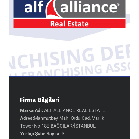
Firma Bilgileri
Marka Adı:
ALF ALLIANCE REAL ESTATE
Adres:
Mahmutbey Mah. Ordu Cad. Varlık
Tower No:18E BAĞCILAR/İSTANBUL
Yurtiçi Şube Sayısı:
3