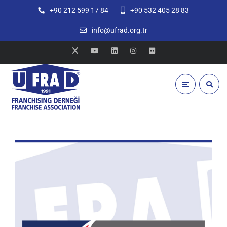
+90 212 599 17 84
+90 532 405 28 83
info@ufrad.org.tr